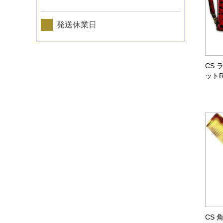
発送休業日
CS
ットR
CS 