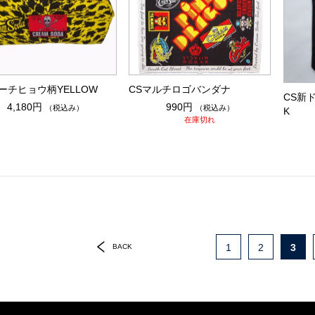
ーチヒョウ柄YELLOW
CSマルチロゴバンダナ
CS新
4,180円
990円
（税込み）
（税込み）
K
在庫切れ
1
2
3
BACK