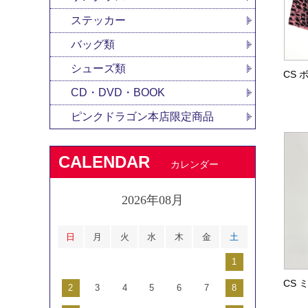
ステッカー
バッグ類
シューズ類
CS 
CD・DVD・BOOK
ピンクドラゴン本店限定商品
CALENDAR
カレンダー
2026年08月
日
月
火
水
木
金
土
1
CS 
2
3
4
5
6
7
8