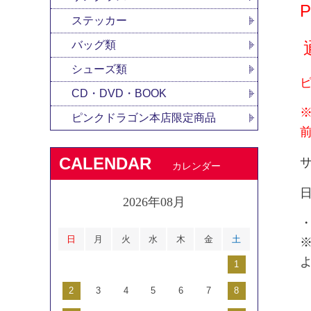
ステッカー
バッグ類
シューズ類
CD・DVD・BOOK
ピンクドラゴン本店限定商品
CALENDAR
サ
カレンダー
2026年08月
日
月
火
水
木
金
土
1
2
3
4
5
6
7
8